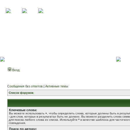
Вход
Сообщения без ответов
|
Активные темы
Список форумов
Ключевые слова:
Вы можете использовать
+
, чтобы определить слова, которые должны быть в результ
-
для слов, которых в результатах быть не должно. Вы можете разделить слова сим
для поиска любого слова из списка. Используйте
*
в качестве шаблона для частичног
совпадения.
Поиск по автору: