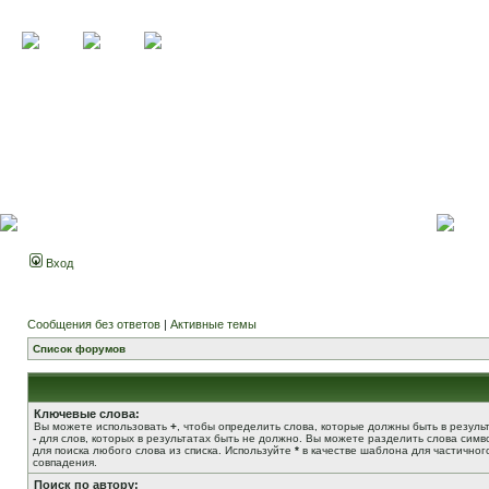
Вход
Сообщения без ответов
|
Активные темы
Список форумов
Ключевые слова:
Вы можете использовать
+
, чтобы определить слова, которые должны быть в результ
-
для слов, которых в результатах быть не должно. Вы можете разделить слова сим
для поиска любого слова из списка. Используйте
*
в качестве шаблона для частичног
совпадения.
Поиск по автору: