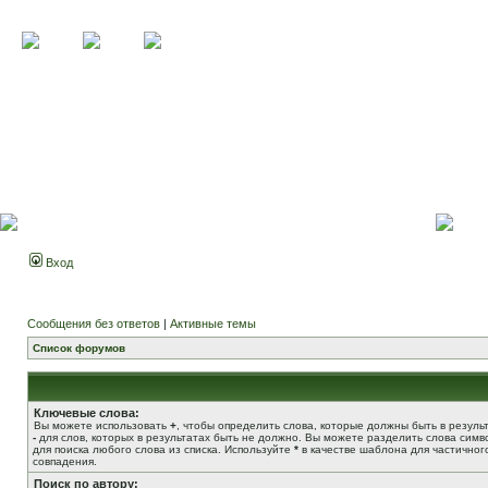
Вход
Сообщения без ответов
|
Активные темы
Список форумов
Ключевые слова:
Вы можете использовать
+
, чтобы определить слова, которые должны быть в результ
-
для слов, которых в результатах быть не должно. Вы можете разделить слова сим
для поиска любого слова из списка. Используйте
*
в качестве шаблона для частичног
совпадения.
Поиск по автору: