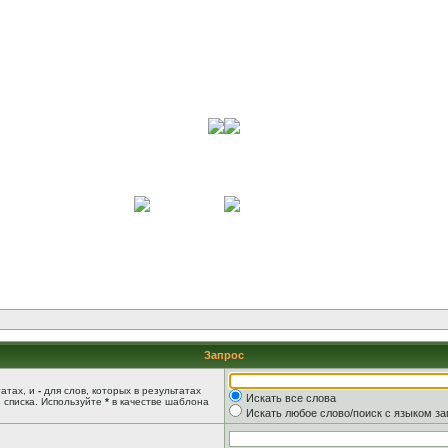
Запрос
татах, и
-
для слов, которых в результатах
Искать все слова
 списка. Используйте
*
в качестве шаблона
Искать любое слово/поиск с языком з