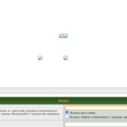
Запрос
татах, и
-
для слов, которых в результатах
Искать все слова
 списка. Используйте
*
в качестве шаблона
Искать любое слово/поиск с языком з