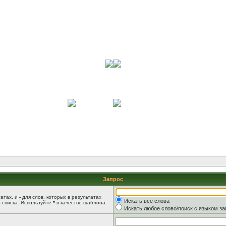
Запрос
татах, и
-
для слов, которых в результатах
Искать все слова
 списка. Используйте
*
в качестве шаблона
Искать любое слово/поиск с языком з