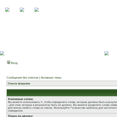
Вход
Сообщения без ответов
|
Активные темы
Список форумов
Ключевые слова:
Вы можете использовать
+
, чтобы определить слова, которые должны быть в результ
-
для слов, которых в результатах быть не должно. Вы можете разделить слова сим
для поиска любого слова из списка. Используйте
*
в качестве шаблона для частичног
совпадения.
Поиск по автору: