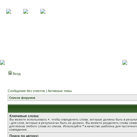
Вход
Сообщения без ответов
|
Активные темы
Список форумов
Ключевые слова:
Вы можете использовать
+
, чтобы определить слова, которые должны быть в результ
-
для слов, которых в результатах быть не должно. Вы можете разделить слова сим
для поиска любого слова из списка. Используйте
*
в качестве шаблона для частичног
совпадения.
Поиск по автору: