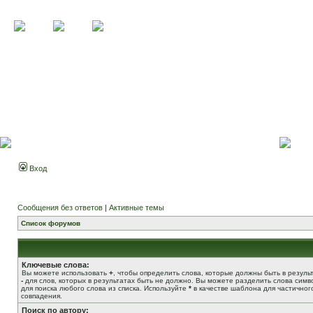
Вход
Сообщения без ответов
|
Активные темы
Список форумов
Ключевые слова:
Вы можете использовать
+
, чтобы определить слова, которые должны быть в результ
-
для слов, которых в результатах быть не должно. Вы можете разделить слова сим
для поиска любого слова из списка. Используйте
*
в качестве шаблона для частичног
совпадения.
Поиск по автору: