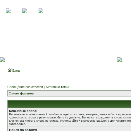
Вход
Сообщения без ответов
|
Активные темы
Список форумов
Ключевые слова:
Вы можете использовать
+
, чтобы определить слова, которые должны быть в результ
-
для слов, которых в результатах быть не должно. Вы можете разделить слова сим
для поиска любого слова из списка. Используйте
*
в качестве шаблона для частичног
совпадения.
Поиск по автору: