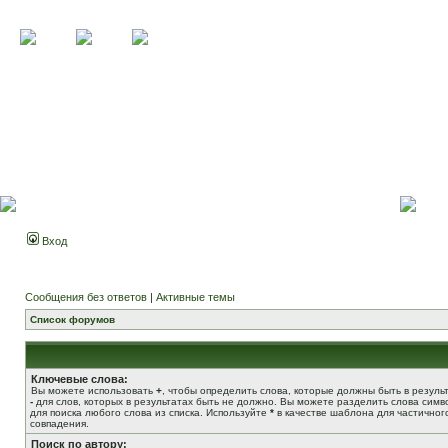
Вход
Сообщения без ответов
|
Активные темы
Список форумов
Ключевые слова:
Вы можете использовать
+
, чтобы определить слова, которые должны быть в результ
-
для слов, которых в результатах быть не должно. Вы можете разделить слова сим
для поиска любого слова из списка. Используйте
*
в качестве шаблона для частичног
совпадения.
Поиск по автору: