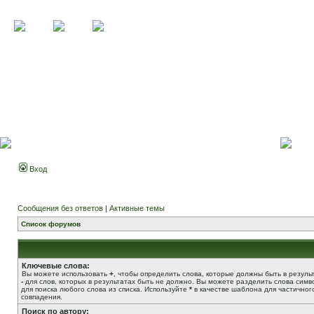
Вход
Сообщения без ответов
|
Активные темы
Список форумов
Ключевые слова:
Вы можете использовать
+
, чтобы определить слова, которые должны быть в результ
-
для слов, которых в результатах быть не должно. Вы можете разделить слова сим
для поиска любого слова из списка. Используйте
*
в качестве шаблона для частичног
совпадения.
Поиск по автору: