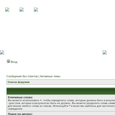
Вход
Сообщения без ответов
|
Активные темы
Список форумов
Ключевые слова:
Вы можете использовать
+
, чтобы определить слова, которые должны быть в результ
-
для слов, которых в результатах быть не должно. Вы можете разделить слова сим
для поиска любого слова из списка. Используйте
*
в качестве шаблона для частичног
совпадения.
Поиск по автору: