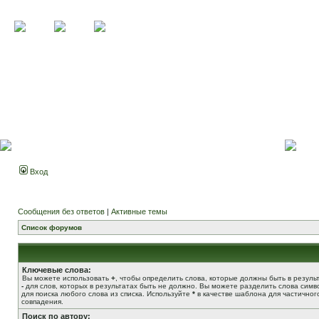
Вход
Сообщения без ответов
|
Активные темы
Список форумов
Ключевые слова:
Вы можете использовать
+
, чтобы определить слова, которые должны быть в результ
-
для слов, которых в результатах быть не должно. Вы можете разделить слова сим
для поиска любого слова из списка. Используйте
*
в качестве шаблона для частичног
совпадения.
Поиск по автору: