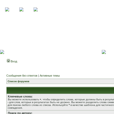
Вход
Сообщения без ответов
|
Активные темы
Список форумов
Ключевые слова:
Вы можете использовать
+
, чтобы определить слова, которые должны быть в результ
-
для слов, которых в результатах быть не должно. Вы можете разделить слова сим
для поиска любого слова из списка. Используйте
*
в качестве шаблона для частичног
совпадения.
Поиск по автору: