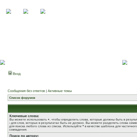
Вход
Сообщения без ответов
|
Активные темы
Список форумов
Ключевые слова:
Вы можете использовать
+
, чтобы определить слова, которые должны быть в результ
-
для слов, которых в результатах быть не должно. Вы можете разделить слова сим
для поиска любого слова из списка. Используйте
*
в качестве шаблона для частичног
совпадения.
Поиск по автору: