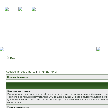
Вход
Сообщения без ответов
|
Активные темы
Список форумов
Ключевые слова:
Вы можете использовать
+
, чтобы определить слова, которые должны быть в результ
-
для слов, которых в результатах быть не должно. Вы можете разделить слова сим
для поиска любого слова из списка. Используйте
*
в качестве шаблона для частичног
совпадения.
Поиск по автору: