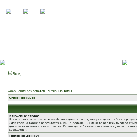
Вход
Сообщения без ответов
|
Активные темы
Список форумов
Ключевые слова:
Вы можете использовать
+
, чтобы определить слова, которые должны быть в результ
-
для слов, которых в результатах быть не должно. Вы можете разделить слова сим
для поиска любого слова из списка. Используйте
*
в качестве шаблона для частичног
совпадения.
Поиск по автору: