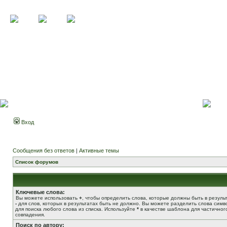
Вход
Сообщения без ответов
|
Активные темы
Список форумов
Ключевые слова:
Вы можете использовать
+
, чтобы определить слова, которые должны быть в результ
-
для слов, которых в результатах быть не должно. Вы можете разделить слова сим
для поиска любого слова из списка. Используйте
*
в качестве шаблона для частичног
совпадения.
Поиск по автору: