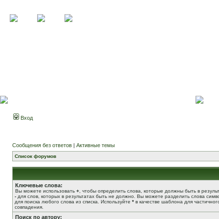
Вход
Сообщения без ответов
|
Активные темы
Список форумов
Ключевые слова:
Вы можете использовать
+
, чтобы определить слова, которые должны быть в результ
-
для слов, которых в результатах быть не должно. Вы можете разделить слова сим
для поиска любого слова из списка. Используйте
*
в качестве шаблона для частичног
совпадения.
Поиск по автору: