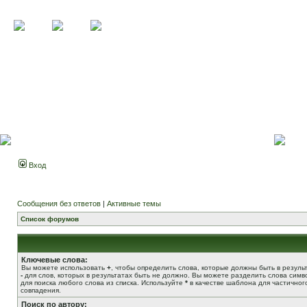
Вход
Сообщения без ответов
|
Активные темы
Список форумов
Ключевые слова:
Вы можете использовать
+
, чтобы определить слова, которые должны быть в результ
-
для слов, которых в результатах быть не должно. Вы можете разделить слова сим
для поиска любого слова из списка. Используйте
*
в качестве шаблона для частичног
совпадения.
Поиск по автору: