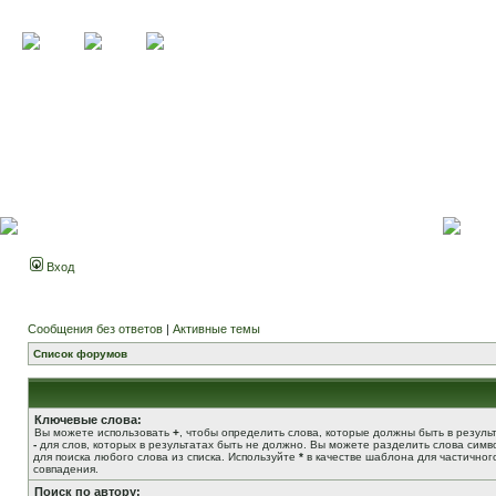
Вход
Сообщения без ответов
|
Активные темы
Список форумов
Ключевые слова:
Вы можете использовать
+
, чтобы определить слова, которые должны быть в результ
-
для слов, которых в результатах быть не должно. Вы можете разделить слова сим
для поиска любого слова из списка. Используйте
*
в качестве шаблона для частичног
совпадения.
Поиск по автору: