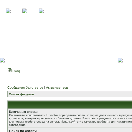
Вход
Сообщения без ответов
|
Активные темы
Список форумов
Ключевые слова:
Вы можете использовать
+
, чтобы определить слова, которые должны быть в результ
-
для слов, которых в результатах быть не должно. Вы можете разделить слова сим
для поиска любого слова из списка. Используйте
*
в качестве шаблона для частичног
совпадения.
Поиск по автору: