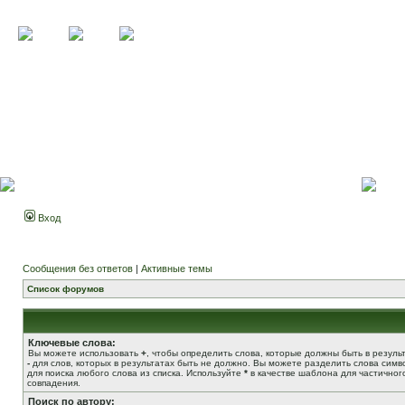
Вход
Сообщения без ответов
|
Активные темы
Список форумов
Ключевые слова:
Вы можете использовать
+
, чтобы определить слова, которые должны быть в результ
-
для слов, которых в результатах быть не должно. Вы можете разделить слова сим
для поиска любого слова из списка. Используйте
*
в качестве шаблона для частичног
совпадения.
Поиск по автору: