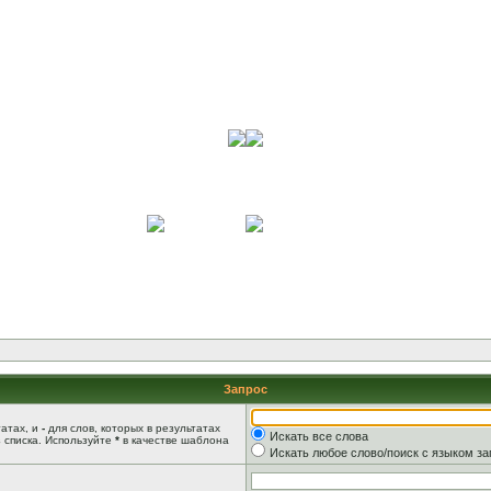
Запрос
татах, и
-
для слов, которых в результатах
Искать все слова
 списка. Используйте
*
в качестве шаблона
Искать любое слово/поиск с языком з