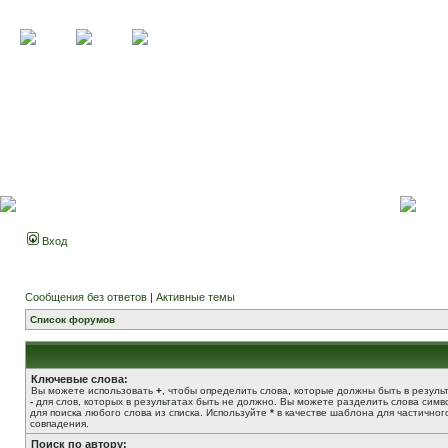
Вход
Сообщения без ответов
|
Активные темы
Список форумов
Ключевые слова:
Вы можете использовать
+
, чтобы определить слова, которые должны быть в результ
-
для слов, которых в результатах быть не должно. Вы можете разделить слова сим
для поиска любого слова из списка. Используйте
*
в качестве шаблона для частичног
совпадения.
Поиск по автору: