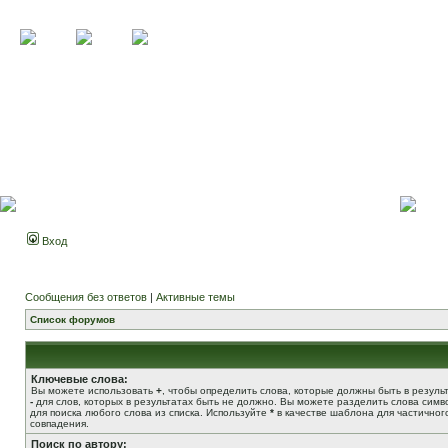
Вход
Сообщения без ответов
|
Активные темы
Список форумов
Ключевые слова:
Вы можете использовать
+
, чтобы определить слова, которые должны быть в результ
-
для слов, которых в результатах быть не должно. Вы можете разделить слова сим
для поиска любого слова из списка. Используйте
*
в качестве шаблона для частичног
совпадения.
Поиск по автору: