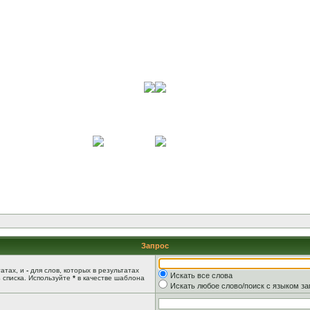
Запрос
татах, и
-
для слов, которых в результатах
Искать все слова
 списка. Используйте
*
в качестве шаблона
Искать любое слово/поиск с языком з