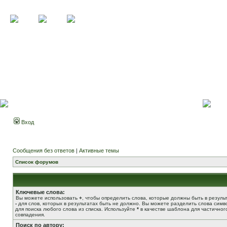
Вход
Сообщения без ответов
|
Активные темы
Список форумов
Ключевые слова:
Вы можете использовать
+
, чтобы определить слова, которые должны быть в результ
-
для слов, которых в результатах быть не должно. Вы можете разделить слова сим
для поиска любого слова из списка. Используйте
*
в качестве шаблона для частичног
совпадения.
Поиск по автору: