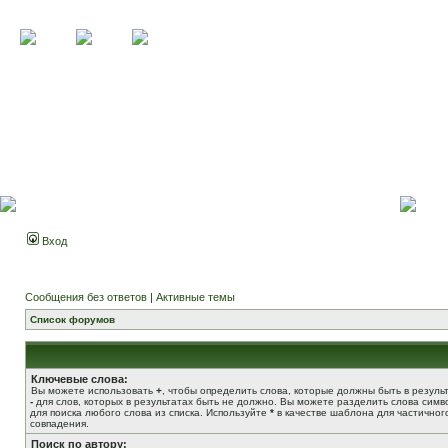
Вход
Сообщения без ответов
|
Активные темы
Список форумов
Ключевые слова:
Вы можете использовать
+
, чтобы определить слова, которые должны быть в результ
-
для слов, которых в результатах быть не должно. Вы можете разделить слова сим
для поиска любого слова из списка. Используйте
*
в качестве шаблона для частичног
совпадения.
Поиск по автору: