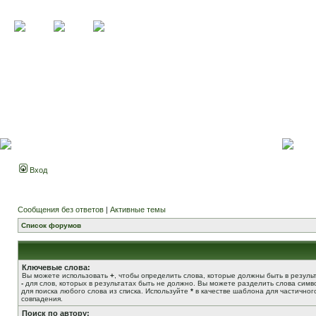
Вход
Сообщения без ответов
|
Активные темы
Список форумов
Ключевые слова:
Вы можете использовать
+
, чтобы определить слова, которые должны быть в результ
-
для слов, которых в результатах быть не должно. Вы можете разделить слова сим
для поиска любого слова из списка. Используйте
*
в качестве шаблона для частичног
совпадения.
Поиск по автору: