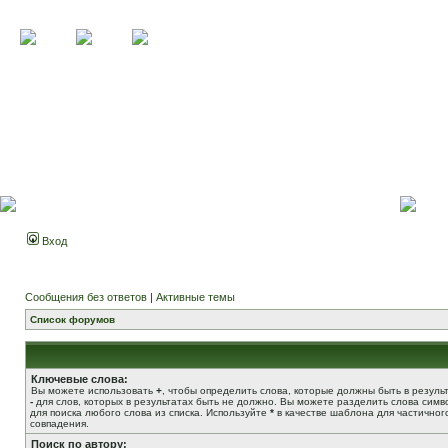
Вход
Сообщения без ответов
|
Активные темы
Список форумов
Ключевые слова:
Вы можете использовать
+
, чтобы определить слова, которые должны быть в результ
-
для слов, которых в результатах быть не должно. Вы можете разделить слова сим
для поиска любого слова из списка. Используйте
*
в качестве шаблона для частичног
совпадения.
Поиск по автору: