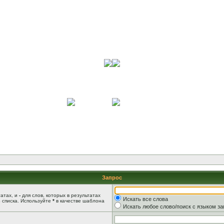
Запрос
татах, и
-
для слов, которых в результатах
Искать все слова
 списка. Используйте
*
в качестве шаблона
Искать любое слово/поиск с языком з