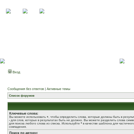
Вход
Сообщения без ответов
|
Активные темы
Список форумов
Ключевые слова:
Вы можете использовать
+
, чтобы определить слова, которые должны быть в результ
-
для слов, которых в результатах быть не должно. Вы можете разделить слова сим
для поиска любого слова из списка. Используйте
*
в качестве шаблона для частичног
совпадения.
Поиск по автору: