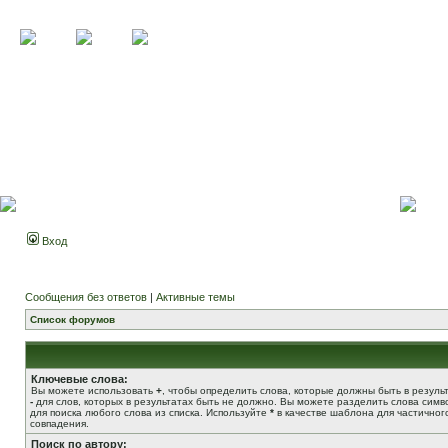
Вход
Сообщения без ответов
|
Активные темы
Список форумов
Ключевые слова:
Вы можете использовать
+
, чтобы определить слова, которые должны быть в результ
-
для слов, которых в результатах быть не должно. Вы можете разделить слова сим
для поиска любого слова из списка. Используйте
*
в качестве шаблона для частичног
совпадения.
Поиск по автору: