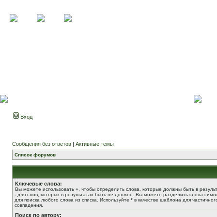
Вход
Сообщения без ответов
|
Активные темы
Список форумов
Ключевые слова:
Вы можете использовать
+
, чтобы определить слова, которые должны быть в результ
-
для слов, которых в результатах быть не должно. Вы можете разделить слова сим
для поиска любого слова из списка. Используйте
*
в качестве шаблона для частичног
совпадения.
Поиск по автору: