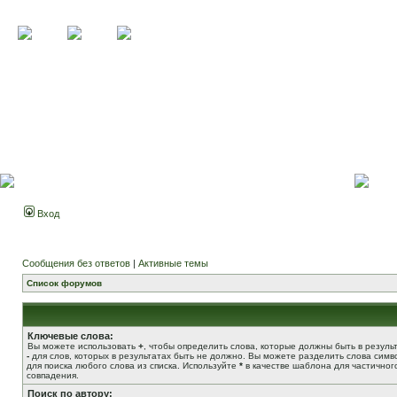
Вход
Сообщения без ответов
|
Активные темы
Список форумов
Ключевые слова:
Вы можете использовать
+
, чтобы определить слова, которые должны быть в результ
-
для слов, которых в результатах быть не должно. Вы можете разделить слова сим
для поиска любого слова из списка. Используйте
*
в качестве шаблона для частичног
совпадения.
Поиск по автору: