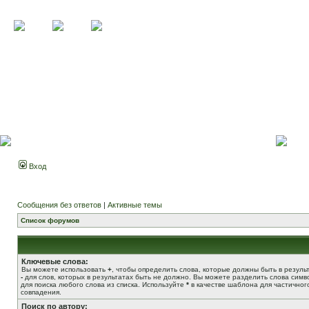
Вход
Сообщения без ответов
|
Активные темы
Список форумов
Ключевые слова:
Вы можете использовать
+
, чтобы определить слова, которые должны быть в результ
-
для слов, которых в результатах быть не должно. Вы можете разделить слова сим
для поиска любого слова из списка. Используйте
*
в качестве шаблона для частичног
совпадения.
Поиск по автору: