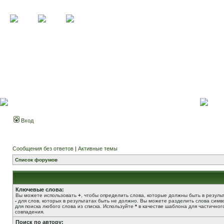
Вход
Сообщения без ответов
|
Активные темы
Список форумов
Ключевые слова:
Вы можете использовать
+
, чтобы определить слова, которые должны быть в результ
-
для слов, которых в результатах быть не должно. Вы можете разделить слова сим
для поиска любого слова из списка. Используйте
*
в качестве шаблона для частичног
совпадения.
Поиск по автору: