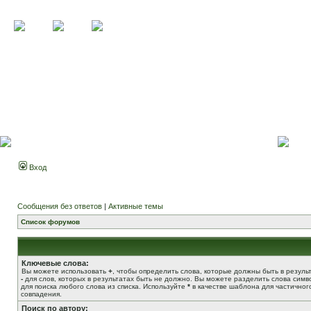
Вход
Сообщения без ответов
|
Активные темы
Список форумов
Ключевые слова:
Вы можете использовать
+
, чтобы определить слова, которые должны быть в результ
-
для слов, которых в результатах быть не должно. Вы можете разделить слова сим
для поиска любого слова из списка. Используйте
*
в качестве шаблона для частичног
совпадения.
Поиск по автору: