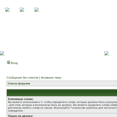
Вход
Сообщения без ответов
|
Активные темы
Список форумов
Ключевые слова:
Вы можете использовать
+
, чтобы определить слова, которые должны быть в результ
-
для слов, которых в результатах быть не должно. Вы можете разделить слова сим
для поиска любого слова из списка. Используйте
*
в качестве шаблона для частичног
совпадения.
Поиск по автору: