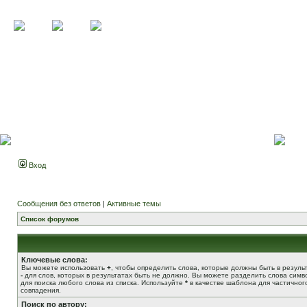
Вход
Сообщения без ответов
|
Активные темы
Список форумов
Ключевые слова:
Вы можете использовать
+
, чтобы определить слова, которые должны быть в результ
-
для слов, которых в результатах быть не должно. Вы можете разделить слова сим
для поиска любого слова из списка. Используйте
*
в качестве шаблона для частичног
совпадения.
Поиск по автору: