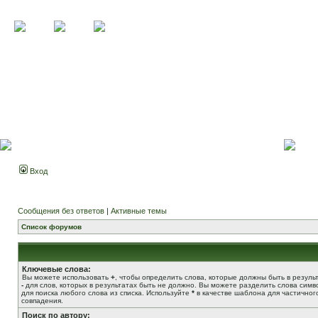
Вход
Сообщения без ответов
|
Активные темы
Список форумов
Ключевые слова:
Вы можете использовать
+
, чтобы определить слова, которые должны быть в результ
-
для слов, которых в результатах быть не должно. Вы можете разделить слова сим
для поиска любого слова из списка. Используйте
*
в качестве шаблона для частичног
совпадения.
Поиск по автору: