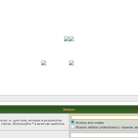
Запрос
татах, и
-
для слов, которых в результатах
Искать все слова
 списка. Используйте
*
в качестве шаблона
Искать любое слово/поиск с языком з