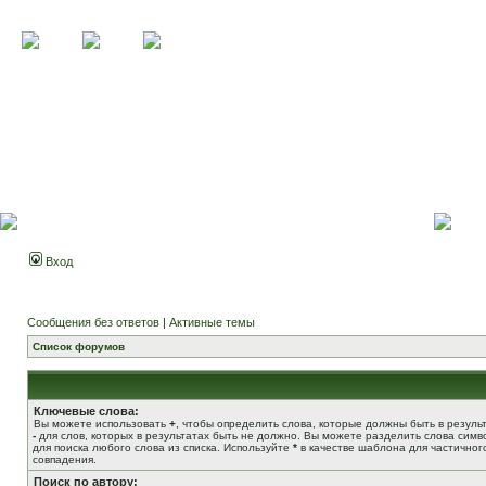
Вход
Сообщения без ответов
|
Активные темы
Список форумов
Ключевые слова:
Вы можете использовать
+
, чтобы определить слова, которые должны быть в результ
-
для слов, которых в результатах быть не должно. Вы можете разделить слова сим
для поиска любого слова из списка. Используйте
*
в качестве шаблона для частичног
совпадения.
Поиск по автору: