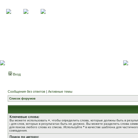
Вход
Сообщения без ответов
|
Активные темы
Список форумов
Ключевые слова:
Вы можете использовать
+
, чтобы определить слова, которые должны быть в результ
-
для слов, которых в результатах быть не должно. Вы можете разделить слова сим
для поиска любого слова из списка. Используйте
*
в качестве шаблона для частичног
совпадения.
Поиск по автору: