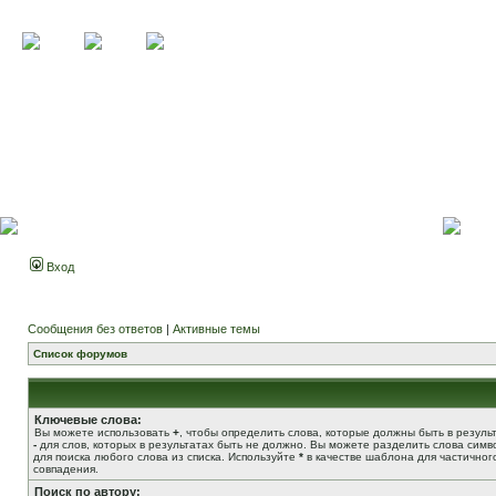
Вход
Сообщения без ответов
|
Активные темы
Список форумов
Ключевые слова:
Вы можете использовать
+
, чтобы определить слова, которые должны быть в результ
-
для слов, которых в результатах быть не должно. Вы можете разделить слова сим
для поиска любого слова из списка. Используйте
*
в качестве шаблона для частичног
совпадения.
Поиск по автору: