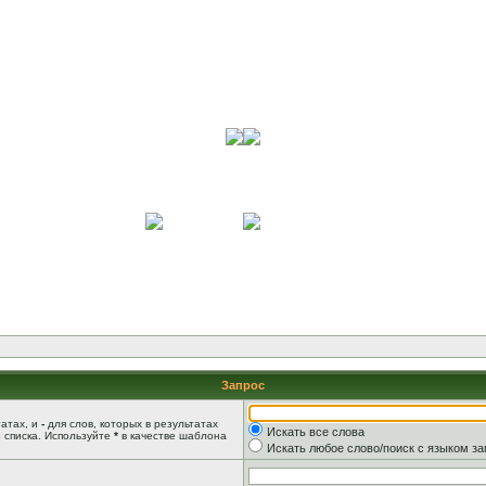
Запрос
татах, и
-
для слов, которых в результатах
Искать все слова
 списка. Используйте
*
в качестве шаблона
Искать любое слово/поиск с языком з