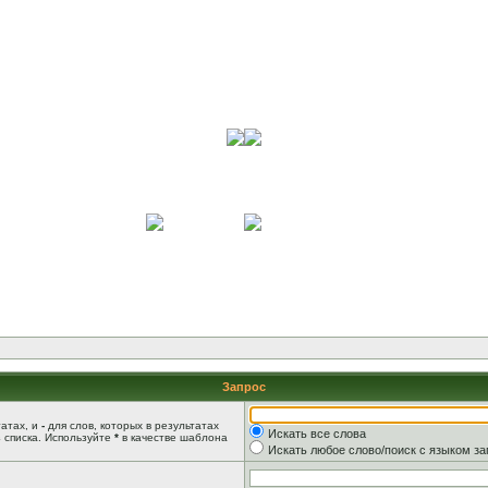
Запрос
татах, и
-
для слов, которых в результатах
Искать все слова
 списка. Используйте
*
в качестве шаблона
Искать любое слово/поиск с языком з