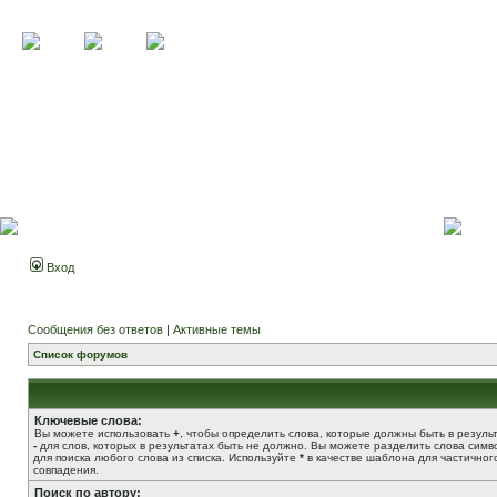
Вход
Сообщения без ответов
|
Активные темы
Список форумов
Ключевые слова:
Вы можете использовать
+
, чтобы определить слова, которые должны быть в результ
-
для слов, которых в результатах быть не должно. Вы можете разделить слова сим
для поиска любого слова из списка. Используйте
*
в качестве шаблона для частичног
совпадения.
Поиск по автору: